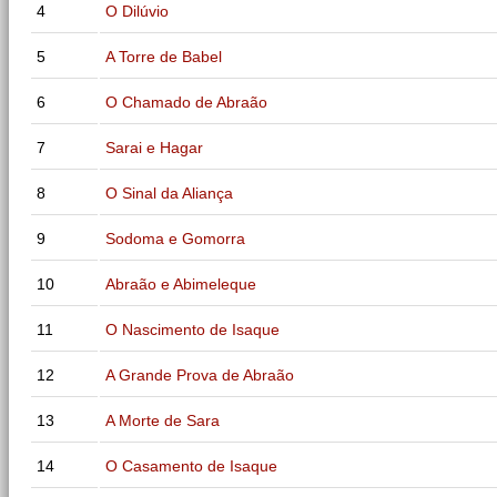
4
O Dilúvio
5
A Torre de Babel
6
O Chamado de Abraão
7
Sarai e Hagar
8
O Sinal da Aliança
9
Sodoma e Gomorra
10
Abraão e Abimeleque
11
O Nascimento de Isaque
12
A Grande Prova de Abraão
13
A Morte de Sara
14
O Casamento de Isaque