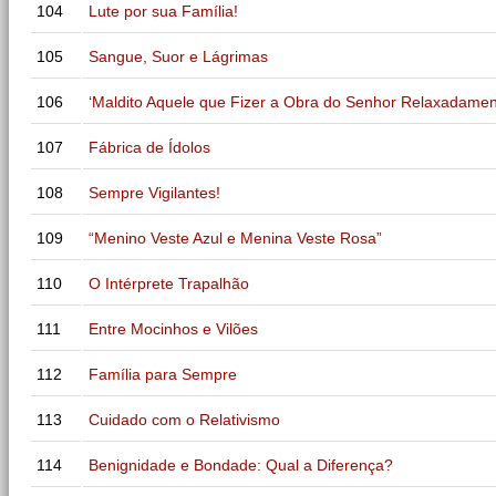
104
Lute por sua Família!
105
Sangue, Suor e Lágrimas
106
‘Maldito Aquele que Fizer a Obra do Senhor Relaxadamen
107
Fábrica de Ídolos
108
Sempre Vigilantes!
109
“Menino Veste Azul e Menina Veste Rosa”
110
O Intérprete Trapalhão
111
Entre Mocinhos e Vilões
112
Família para Sempre
113
Cuidado com o Relativismo
114
Benignidade e Bondade: Qual a Diferença?