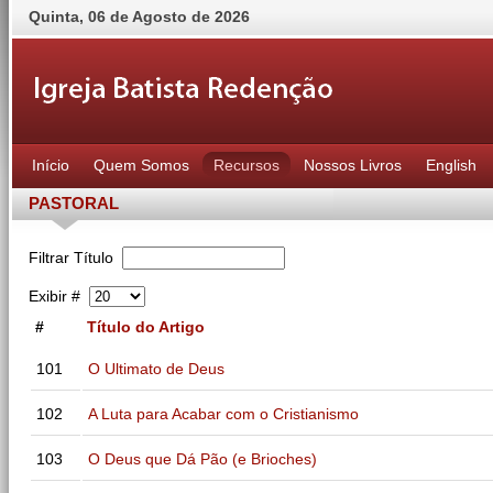
Quinta
,
06
de
Agosto
de
2026
Início
Quem Somos
Recursos
Nossos Livros
English
PASTORAL
Filtrar Título
Exibir #
#
Título do Artigo
101
O Ultimato de Deus
102
A Luta para Acabar com o Cristianismo
103
O Deus que Dá Pão (e Brioches)