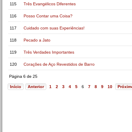
115
Três Evangélicos Diferentes
116
Posso Contar uma Coisa?
117
Cuidado com suas Experiências!
118
Pecado a Jato
119
Três Verdades Importantes
120
Corações de Aço Revestidos de Barro
Página 6 de 25
Início
Anterior
1
2
3
4
5
6
7
8
9
10
Próxim